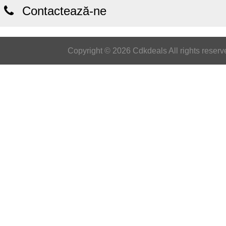
Contactează-ne
Copyright © 2026 Cdkdeals All rights reserv