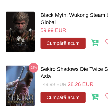
Black Myth: Wukong Steam
Global
59.99
EUR
Cumpără acum
-23%
Sekiro Shadows Die Twice 
Asia
38.26
EUR
49.99
EUR
Cumpără acum