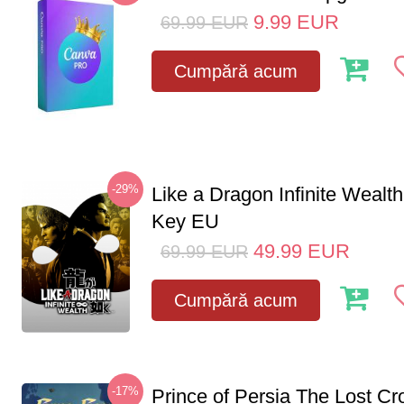
9.99
EUR
69.99
EUR
Cumpără acum
-29%
Like a Dragon Infinite Weal
Key EU
49.99
EUR
69.99
EUR
Cumpără acum
-17%
Prince of Persia The Lost C