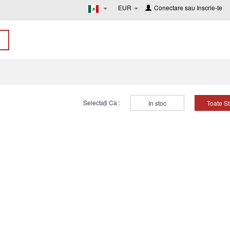
EUR
Conectare
sau
Inscrie-te
Selectați Ca :
In stoc
Toate S