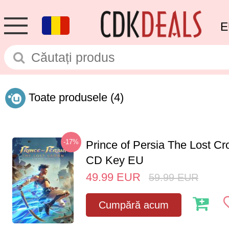
E
Toate produsele
(4)
-17%
Prince of Persia The Lost C
CD Key EU
49.99
EUR
59.99
EUR
Cumpără acum