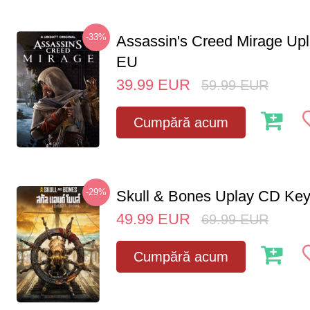
-33%
Assassin's Creed Mirage Up
EU
39.99
EUR
59.99
EUR
Cumpără acum
-29%
Skull & Bones Uplay CD Ke
49.99
EUR
69.99
EUR
Cumpără acum